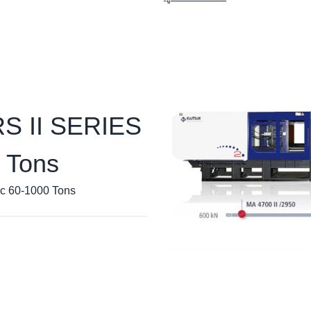
S II SERIES
 Tons
c 60-1000 Tons